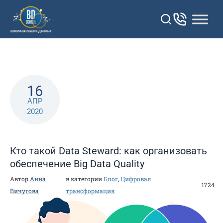
Перейти
к
контенту
16
АПР
2020
Кто такой Data Steward: как организовать
обеспечение Big Data Quality
Автор
Анна
в категории
Блог
,
Цифровая
1724
Вичугова
трансформация