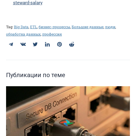
steward-salary
Tag:
Big Data
,
ETL
,
бизнес-процессы
,
Большие данные
,
люди
,
обработка данных
,
профессия
Telegram
ВКонтакте
Twitter
LinkedIn
Pinterest
Reddit
Публикации по теме