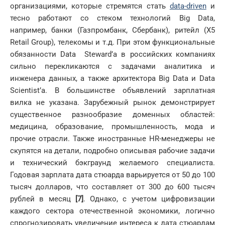
организациями, которые стремятся стать
data-driven
и
тесно работают со стеком технологий Big Data,
например, банки (Газпромбанк, Сбербанк), ритейл (X5
Retail Group), телекомы и т.д. При этом функциональные
обязанности Data Steward’а в российских компаниях
сильно перекликаются с задачами аналитика и
инженера данных, а также архитектора Big Data и Data
Scientist’а. В большинстве объявлений зарплатная
вилка не указана. Зарубежный рынок демонстрирует
существенное разнообразие доменных областей:
медицина, образование, промышленность, мода и
прочие отрасли. Также иностранные HR-менеджеры не
скупятся на детали, подробно описывая рабочие задачи
и технический бэкграунд желаемого специалиста.
Годовая зарплата дата стюарда варьируется от 50 до 100
тысяч долларов, что составляет от 300 до 600 тысяч
рублей в месяц
[7]
. Однако, с учетом цифровизации
каждого сектора отечественной экономики, логично
спрогнозировать увеличение интереса к дата стюардам