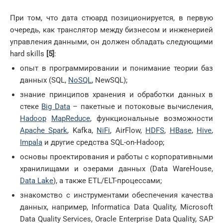
При том, что дата стюард позиционируется, в первую
очередь, как транслятор между бизнесом и инженерией
управления данными, он должен обладать следующими
hard skills
[5]
:
опыт в программировании и понимание теории баз
данных (SQL,
NoSQL
, NewSQL);
знание принципов хранения и обработки данных в
стеке
Big Data
– пакетные и потоковые вычисления,
Hadoop
MapReduce
, функциональные возможности
Apache Spark
, Kafka,
NiFi
, AirFlow,
HDFS
,
HBase
,
Hive
,
Impala
и другие средства SQL-on-Hadoop;
основы проектирования и работы с корпоративными
хранилищами и озерами данных (Data WareHouse,
Data Lake
), а также ETL/ELT-процессами;
знакомство с инструментами обеспечения качества
данных, например, Informatica Data Quality, Microsoft
Data Quality Services, Oracle Enterprise Data Quality, SAP