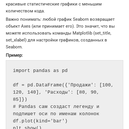
красивые статистические графики с меньшим
количеством кода.
Важно понимать: любой график Seaborn возвращает
объект Axes (или принимает его). Это значит, что вы
можете использовать команды Matplotlib (set_title,
set_xlabel) для настройки графиков, созданных в
Seaborn.
Пример:
import pandas as pd

df = pd.DataFrame({'Продажи': [100, 
120, 140], 'Расходы': [80, 90, 
85]})

# Pandas сам создаст легенду и 
подпишет оси по именам колонок

df.plot(kind='bar') 
