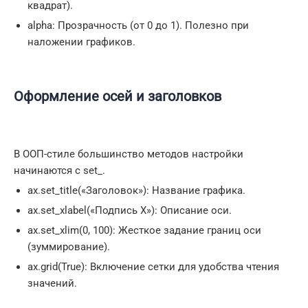
квадрат).
alpha: Прозрачность (от 0 до 1). Полезно при
наложении графиков.
Оформление осей и заголовков
В ООП-стиле большинство методов настройки
начинаются с set_.
ax.set_title(«Заголовок»): Название графика.
ax.set_xlabel(«Подпись X»): Описание оси.
ax.set_xlim(0, 100): Жесткое задание границ оси
(зуммирование).
ax.grid(True): Включение сетки для удобства чтения
значений.