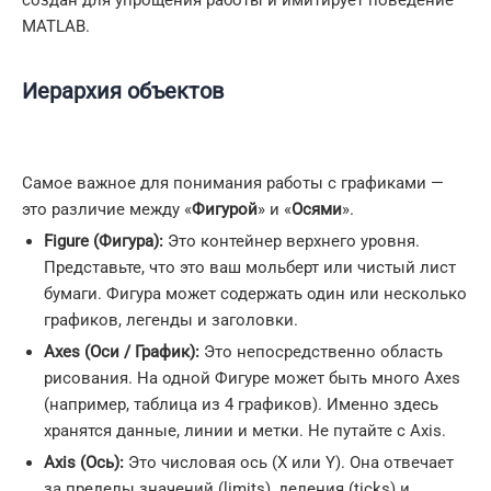
MATLAB.
Иерархия объектов
Самое важное для понимания работы с графиками —
это различие между «
Фигурой
» и «
Осями
».
Figure (Фигура):
Это контейнер верхнего уровня.
Представьте, что это ваш мольберт или чистый лист
бумаги. Фигура может содержать один или несколько
графиков, легенды и заголовки.
Axes (Оси / График):
Это непосредственно область
рисования. На одной Фигуре может быть много Axes
(например, таблица из 4 графиков). Именно здесь
хранятся данные, линии и метки. Не путайте с Axis.
Axis (Ось):
Это числовая ось (X или Y). Она отвечает
за пределы значений (limits), деления (ticks) и