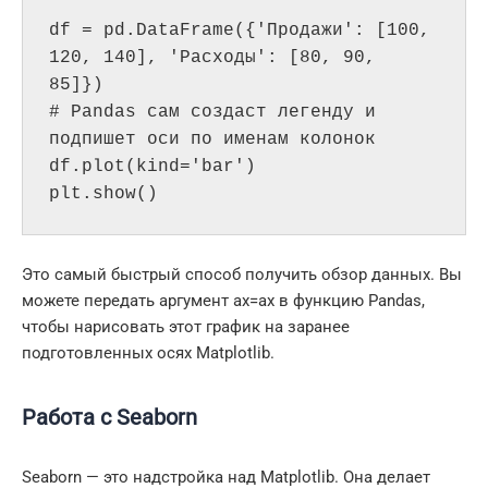
df = pd.DataFrame({'Продажи': [100, 
120, 140], 'Расходы': [80, 90, 
85]})

# Pandas сам создаст легенду и 
подпишет оси по именам колонок

df.plot(kind='bar') 

plt.show()
Это самый быстрый способ получить обзор данных. Вы
можете передать аргумент ax=ax в функцию Pandas,
чтобы нарисовать этот график на заранее
подготовленных осях Matplotlib.
Работа с Seaborn
Seaborn — это надстройка над Matplotlib. Она делает