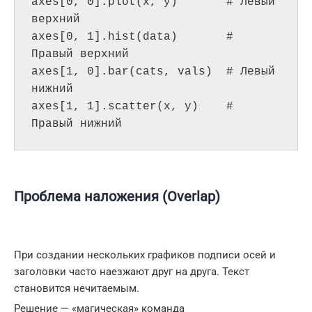
axes[0, 0].plot(x, y)       # Левый 
верхний

axes[0, 1].hist(data)       # 
Правый верхний

axes[1, 0].bar(cats, vals)  # Левый 
нижний

axes[1, 1].scatter(x, y)    # 
Правый нижний
Проблема наложения (Overlap)
При создании нескольких графиков подписи осей и
заголовки часто наезжают друг на друга. Текст
становится нечитаемым.
Решение — «магическая» команда