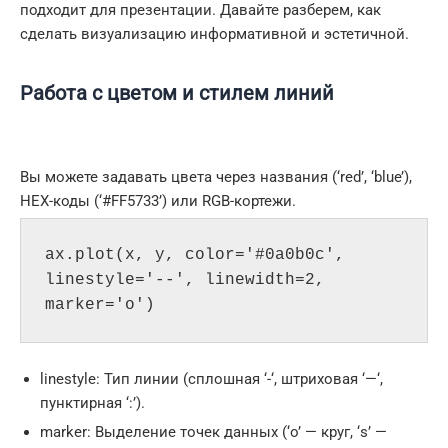
подходит для презентации. Давайте разберем, как
сделать визуализацию информативной и эстетичной.
Работа с цветом и стилем линий
Вы можете задавать цвета через названия (‘red’, ‘blue’),
HEX-коды (‘#FF5733’) или RGB-кортежи.
ax.plot(x, y, color='#0a0b0c', 
linestyle='--', linewidth=2, 
linestyle: Тип линии (сплошная ‘-‘, штриховая ‘—‘,
пунктирная ‘:’).
marker: Выделение точек данных (‘o’ — круг, ‘s’ —