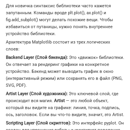
Для новичка синтаксис библиотеки часто кажется
запутанным. Команды вроде plt.plot(), ax.plot() и
fig.add_subplot() могут делать похожие вещи. Чтобы
избавиться от путаницы, нужно понять внутреннее
устройство библиотеки.
Архитектура Matplotlib состоит из трех логических
слоев:
Backend Layer (Слой бэкенда):
Это «движок» библиотеки.
Он отвечает за рендеринг графики на конкретное
устройство. Бэкенд может выводить график в окно
(интерактивный режим) или сохранять его в файл (PNG,
SVG, PDF).
Artist Layer (Слой художника):
Это ключевой слой, где
происходит вся магия.
Artist
— это любой объект,
который вы видите на графике: линия, точка, подпись,
ось, заголовок. Если вы что-то видите, значит, это Artist.
Scripting Layer (Слой скриптов):
Это интерфейс pyplot. Он
создан для упрощения работы и имитирует поведение