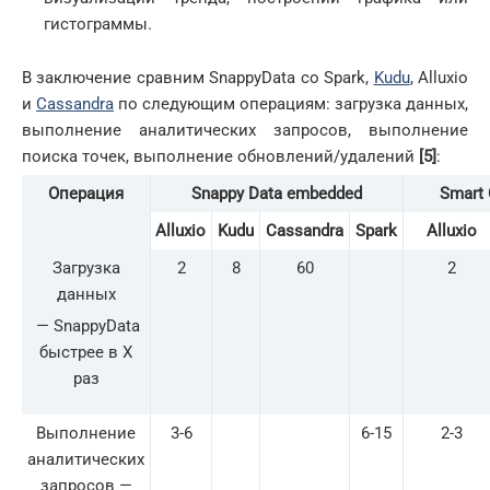
гистограммы.
В заключение сравним SnappyData со Spark,
Kudu
, Alluxio
и
Cassandra
по следующим операциям: загрузка данных,
выполнение аналитических запросов, выполнение
поиска точек, выполнение обновлений/удалений
[5]
:
Операция
Snappy Data embedded
Smart 
Alluxio
Kudu
Cassandra
Spark
Alluxio
Загрузка
2
8
60
2
данных
— SnappyData
быстрее в Х
раз
Выполнение
3-6
6-15
2-3
аналитических
запросов —