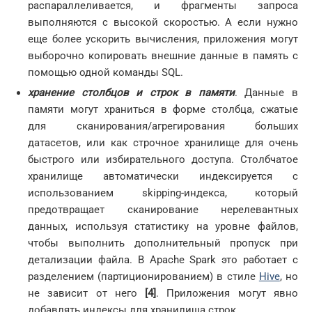
распараллеливается, и фрагменты запроса
выполняются с высокой скоростью. А если нужно
еще более ускорить вычисления, приложения могут
выборочно копировать внешние данные в память с
помощью одной команды SQL.
хранение столбцов и строк в памяти
. Данные в
памяти могут храниться в форме столбца, сжатые
для сканирования/агрегирования больших
датасетов, или как строчное хранилище для очень
быстрого или избирательного доступа. Столбчатое
хранилище автоматически индексируется с
использованием skipping-индекса, который
предотвращает сканирование нерелевантных
данных, используя статистику на уровне файлов,
чтобы выполнить дополнительный пропуск при
детализации файла. В Apache Spark это работает с
разделением (партиционированием) в стиле
Hive
, но
не зависит от него
[4]
. Приложения могут явно
добавлять индексы для хранилища строк.