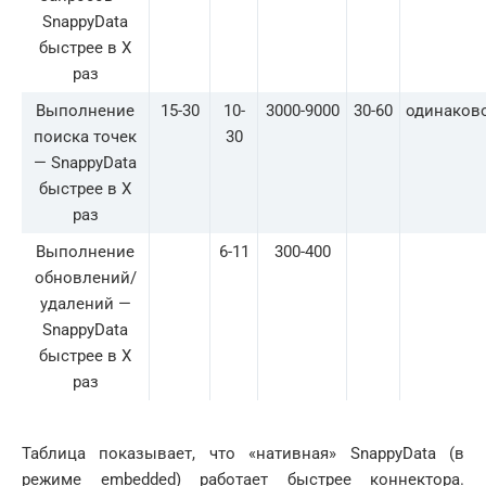
SnappyData
быстрее в Х
раз
Выполнение
15-30
10-
3000-9000
30-60
одинаков
поиска точек
30
— SnappyData
быстрее в Х
раз
Выполнение
6-11
300-400
обновлений/
удалений —
SnappyData
быстрее в Х
раз
Таблица показывает, что «нативная» SnappyData (в
режиме embedded) работает быстрее коннектора.