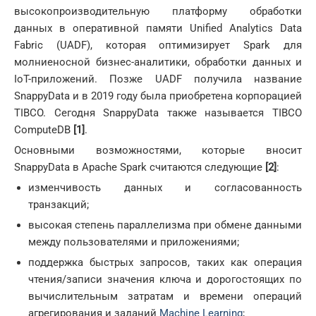
высокопроизводительную платформу обработки
данных в оперативной памяти Unified Analytics Data
Fabric (UADF), которая оптимизирует Spark для
молниеносной бизнес-аналитики, обработки данных и
IoT-приложений. Позже UADF получила название
SnappyData и в 2019 году была приобретена корпорацией
TIBCO. Сегодня SnappyData также называется TIBCO
ComputeDB
[1]
.
Основными возможностями, которые вносит
SnappyData в Apache Spark считаются следующие
[2]
:
изменчивость данных и согласованность
транзакций;
высокая степень параллелизма при обмене данными
между пользователями и приложениями;
поддержка быстрых запросов, таких как операция
чтения/записи значения ключа и дорогостоящих по
вычислительным затратам и времени операций
агрегирования и заданий
Machine Learning
;