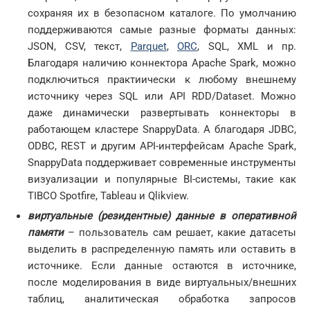
сохраняя их в безопасном каталоге. По умолчанию
поддерживаются самые разные форматы данных:
JSON, CSV, текст,
Parquet
,
ORC
, SQL, XML и пр.
Благодаря наличию коннектора Apache Spark, можно
подключиться практиически к любому внешнему
источнику через SQL или API RDD/Dataset. Можно
даже динамически развертывать коннекторы в
работающем кластере SnappyData. А благодаря JDBC,
ODBC, REST и другим API-интерфейсам Apache Spark,
SnappyData поддерживает современные инструменты
визуализации и популярные BI-системы, такие как
TIBCO Spotfire, Tableau и Qlikview.
виртуальные (резидентные) данные в оперативной
памяти
– пользователь сам решает, какие датасеты
выделить в распределенную память или оставить в
источнике. Если данные остаются в источнике,
после моделирования в виде виртуальных/внешних
таблиц, аналитическая обработка запросов