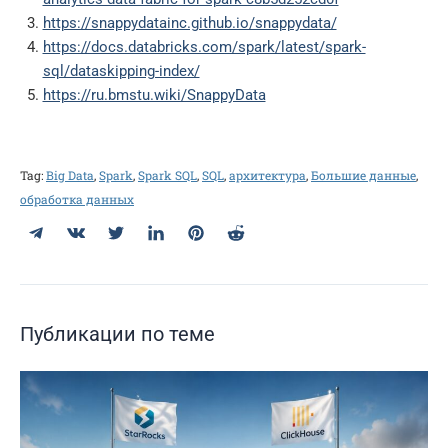
https://snappydatainc.github.io/snappydata/
https://docs.databricks.com/spark/latest/spark-
sql/dataskipping-index/
https://ru.bmstu.wiki/SnappyData
Tag:
Big Data
,
Spark
,
Spark SQL
,
SQL
,
архитектура
,
Большие данные
,
обработка данных
Telegram
ВКонтакте
Twitter
LinkedIn
Pinterest
Reddit
Публикации по теме