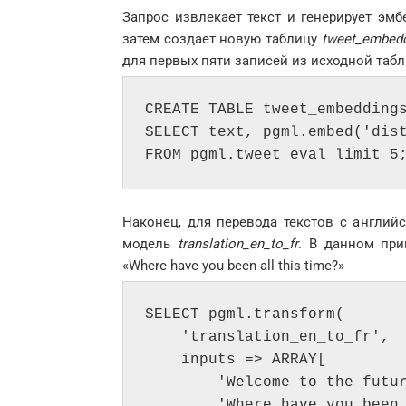
Запрос извлекает текст и генерирует эмб
затем создает новую таблицу
tweet_embed
для первых пяти записей из исходной та
CREATE TABLE tweet_embeddings
SELECT text, pgml.embed('dist
Наконец, для перевода текстов с англий
модель
translation_en_to_fr
. В данном прим
«Where have you been all this time?»
SELECT pgml.transform( 

    'translation_en_to_fr', 

    inputs => ARRAY[ 

        'Welcome to the future!', 

        'Where have you been all this time?' 
