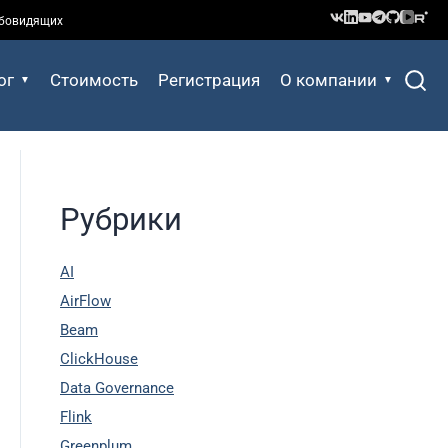
абовидящих
ог
Стоимость
Регистрация
О компании
Рубрики
AI
AirFlow
Beam
ClickHouse
Data Governance
Flink
Greenplum