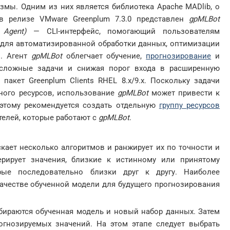
мы. Одним из них является библиотека Apache MADlib, о
в релизе VMware Greenplum 7.3.0 представлен
gpMLBot
Agent)
— CLI-интерфейс, помогающий пользователям
для автоматизированной обработки данных, оптимизации
и. Агент
gpMLBot
облегчает обучение,
прогнозирование
и
 сложные задачи и снижая порог входа в расширенную
 пакет Greenplum Clients RHEL 8.x/9.x. Поскольку задачи
ного ресурсов, использование
gpMLBot
может привести к
этому рекомендуется создать отдельную
группу ресурсов
телей, которые работают с
gpMLBot
.
кает несколько алгоритмов и ранжирует их по точности и
ерирует значения, близкие к истинному или принятому
орые последовательно близки друг к другу. Наиболее
ачестве обученной модели для будущего прогнозирования
бираются обученная модель и новый набор данных. Затем
огнозируемых значений. На этом этапе следует выбрать