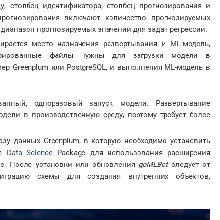
у, столбец идентификатора, столбец прогнозирования и
прогнозирования включают количество прогнозируемых
 диапазон прогнозируемых значений для задач регрессии.
рается место назначения развертывания и ML-модель,
нерированные файлы нужны для загрузки модели в
ер Greenplum или PostgreSQL, и выполнения ML-модель в
ванный, одноразовый запуск модели. Развертывание
дели в производственную среду, поэтому требует более
азу данных Greenplum, в которую необходимо установить
on
Data Science
Package для использования расширения
ее. После установки или обновления
gpMLBot
следует от
миграцию схемы для создания внутренних объектов,