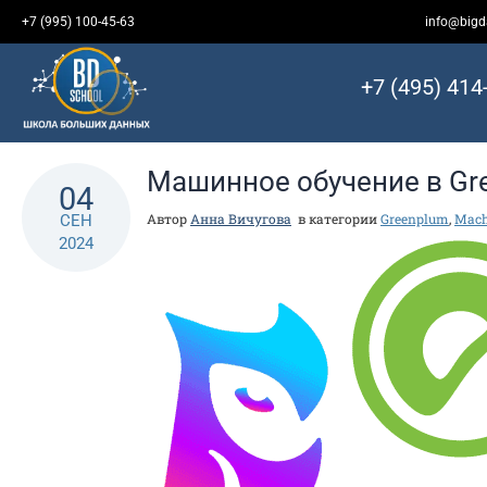
Перейти
+7 (995) 100-45-63
info@bigd
к
контенту
+7 (495) 414
Машинное обучение в Gr
04
Автор
Анна Вичугова
в категории
Greenplum
,
Mach
СЕН
2024