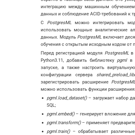
интеграцию между машинным обучением 
данных и соблюдение ACID-требований к т
С
PostgresML
можно интегрировать мод
использовать мощные аналитические а
данных. Модуль
PostgresML
включает дес
обучения с открытым исходным кодом от пл
Перед регистрацией модуля
PostgresML
в 
Python3.11, добавить библиотеку
pgml
в н
запуске, а также настроить виртуальну
конфигурации сервера
shared_preload_lib
зарегистрировать расширение
PostgresM
можно использовать функции расширения
pgml.load_dataset()
– загружает набор д
SQL;
pgml.embed()
– генерирует вложение для
pgml.transform()
– применяет предварите
pgml.train()
– обрабатывает различные 