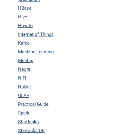
HBase
Hive
How to
Internet of Things
Kafka
Machine Learning
Meetup
Neo4j
NiFi
NoSql
OLAP
Practical Guide
Spark
StarRocks
Starrocks DB