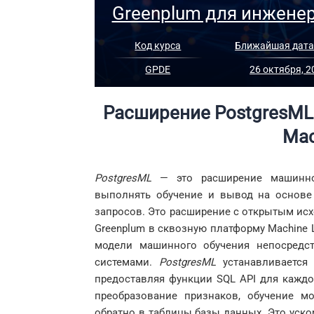
Greenplum для инжене
Код курса
Ближайшая дата
GPDE
26 октября, 2
Расширение
PostgresML
Mac
PostgresML
— это расширение машинно
выполнять обучение и вывод на основе
запросов. Это расширение с открытым ис
Greenplum в сквозную платформу Machine L
модели машинного обучения непосредс
системами.
PostgresML
устанавливается
предоставляя функции SQL API для каждо
преобразование признаков, обучение м
обратно в таблицы базы данных. Это уско