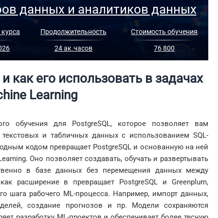
ров данных и аналитиков данных
 курса
Продолжительность
Стоимость обучения
026
24 ак.часов
76 800
и как его использовать в задачах
hine
Learning
го обучения для PostgreSQL, которое позволяет вам
 текстовых и табличных данных с использованием SQL-
ходным кодом превращает PostgreSQL и основанную на ней
earning. Оно позволяет создавать, обучать и развертывать
твенно в базе данных без перемещения данных между
 как расширение в превращает PostgreSQL и Greenplum,
го шага рабочего ML-процесса. Например, импорт данных,
оделей, создание прогнозов и пр. Модели сохраняются
ряет разработку ML-проектов и обеспечивает более тесную