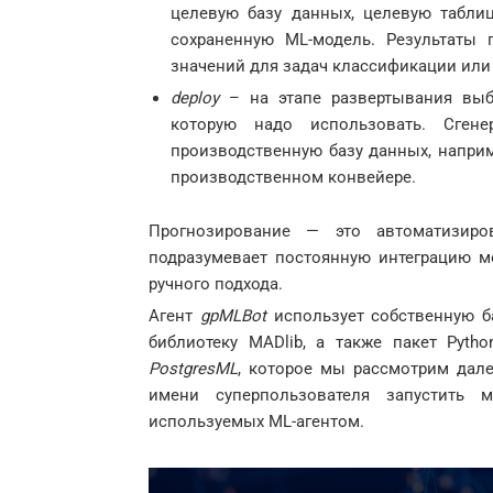
целевую базу данных, целевую таблиц
сохраненную ML-модель. Результаты 
значений для задач классификации или
deploy
– на этапе развертывания выби
которую надо использовать. Сге
производственную базу данных, наприм
производственном конвейере.
Прогнозирование — это автоматизиро
подразумевает постоянную интеграцию мо
ручного подхода.
Агент
gpMLBot
использует собственную б
библиотеку MADlib, а также пакет Pyth
PostgresML
, которое мы рассмотрим дал
имени суперпользователя запустить 
используемых ML-агентом.