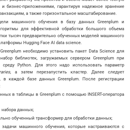
и бизнес-приложениями, гарантируя надежное хранение
ранзакциям, а также горизонтальное масштабирование.
ели машинного обучения в базу данных Greenplum и
лгоритмы для эффективной обработки большого объема
ятки тысяч предварительно обученных моделей машинного
атформы Hugging Face AI data science.
Greenplum необходимо установить пакет Data Science для
абор библиотек, загружаемых сервером Greenplum при
ю среду Python. Для этого надо использовать параметр
raries
, а затем перезапустить кластер. Далее следует
L
в каждой базе данных Greenplum. После регистрации
:
анных в таблицы в Greenplum с помощью INSERT-оператора
 набора данных;
льно обученный трансформер для обработки данных;
задачи машинного обучения, которые настраиваются с