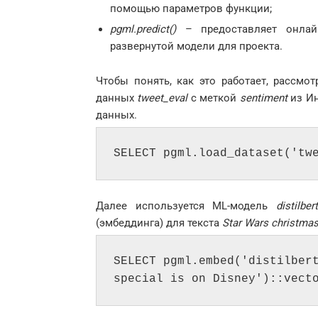
помощью параметров функции;
pgml.predict()
– предоставляет онлайн
развернутой модели для проекта.
Чтобы понять, как это работает, рассмо
данных
tweet_eval
с меткой
sentiment
из Ин
данных.
SELECT pgml.load_dataset('tw
Далее используется ML-модель
distilbe
(эмбеддинга) для текста
Star Wars christmas
SELECT pgml.embed('distilbert
special is on Disney')::vect