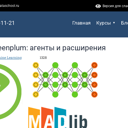
ataschool.ru
Версия для сл
-11-21
Главная
Курсы
Бл
eenplum: агенты и расширения
ine Learning
1328