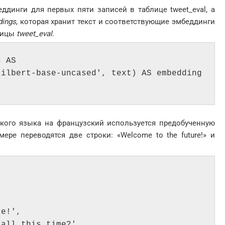
еддинги для первых пяти записей в таблице tweet_eval, а
dings
, которая хранит текст и соответствующие эмбеддинги
блицы
tweet_eval
.
 AS 

ilbert-base-uncased', text) AS embedding 

ского языка на французский используется предобученную
ере переводятся две строки: «Welcome to the future!» и