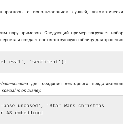
-прогнозы с использованием лучшей, автоматически
трим пару примеров. Следующий пример загружает набор
тернета и создает соответствующую таблицу для хранения
eet_eval', 'sentiment');
rt-base-uncased
для создания векторного представления
 special is on Disney
.
-base-uncased', 'Star Wars christmas 
or AS embedding;