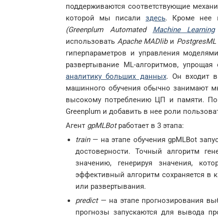
поддерживаются соответствующие механиз
которой мы писали
здесь
. Кроме нее 
(Greenplum Automated
Machine Learning
использовать
Apache MADlib
и
PostgresML
гиперпараметров и управления моделям
развертывание ML-алгоритмов, упрощая
аналитику больших данных
. Он входит в
машинного обучения обычно занимают м
высокому потреблению ЦП и памяти. По
Greenplum и добавить в нее роли пользова
Агент
gpMLBot
работает в 3 этапа:
train
— на этапе обучения gpMLBot запус
достоверности. Точный алгоритм ген
значению, генерируя значения, кот
эффективный алгоритм сохраняется в к
или развертывания.
predict
— на этапе прогнозирования вы
прогнозы запускаются для вывода пр