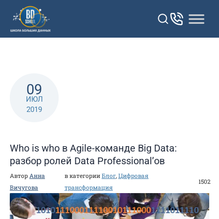
Перейти
к
контенту
09
ИЮЛ
2019
Who is who в Agile-команде Big Data:
разбор ролей Data Professional’ов
Автор
Анна
в категории
Блог
,
Цифровая
1502
Вичугова
трансформация