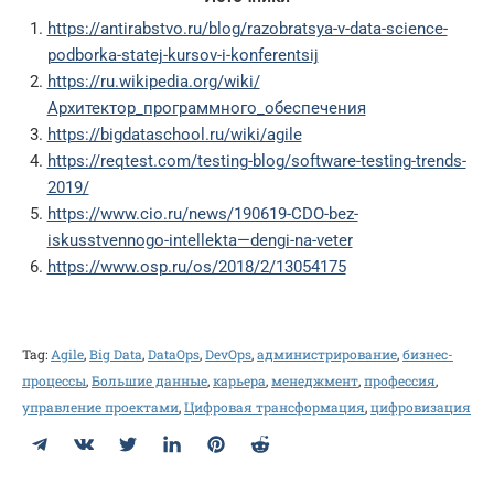
https://antirabstvo.ru/blog/razobratsya-v-data-science-
podborka-statej-kursov-i-konferentsij
https://ru.wikipedia.org/wiki/
Архитектор_программного_обеспечения
https://bigdataschool.ru/wiki/agile
https://reqtest.com/testing-blog/software-testing-trends-
2019/
https://www.cio.ru/news/190619-CDO-bez-
iskusstvennogo-intellekta—dengi-na-veter
https://www.osp.ru/os/2018/2/13054175
Tag:
Agile
,
Big Data
,
DataOps
,
DevOps
,
администрирование
,
бизнес-
процессы
,
Большие данные
,
карьера
,
менеджмент
,
профессия
,
управление проектами
,
Цифровая трансформация
,
цифровизация
Telegram
ВКонтакте
Twitter
LinkedIn
Pinterest
Reddit