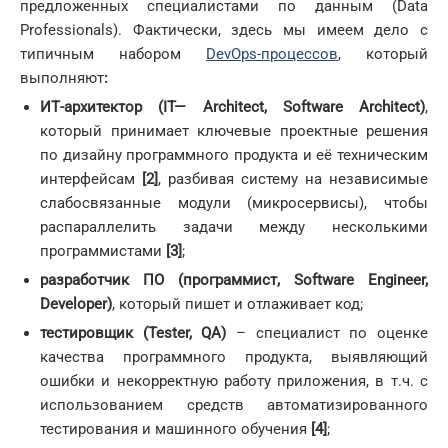
предложенных специалистами по данным (Data
Professionals). Фактически, здесь мы имеем дело с
типичным набором
DevOps-процессов
, который
выполняют
:
ИТ-архитектор (
IT
—
Architect
,
Software
Architect
)
,
который принимает ключевые проектные решения
по дизайну программного продукта и её техническим
интерфейсам
[2]
, разбивая систему на независимые
слабосвязанные модули (микросервисы), чтобы
распараллелить задачи между несколькими
программистами
[
3
]
;
разработчик ПО
(программист,
Software
Engineer
,
Developer
)
, который пишет и отлаживает код;
тестировщик (
Tester
,
QA
)
– специалист по оценке
качества программного продукта, выявляющий
ошибки и некорректную работу приложения, в т.ч. с
использованием средств автоматизированного
тестирования и машинного обучения
[4]
;