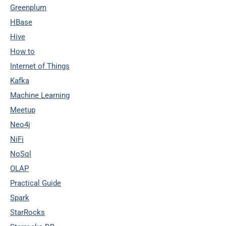
Greenplum
HBase
Hive
How to
Internet of Things
Kafka
Machine Learning
Meetup
Neo4j
NiFi
NoSql
OLAP
Practical Guide
Spark
StarRocks