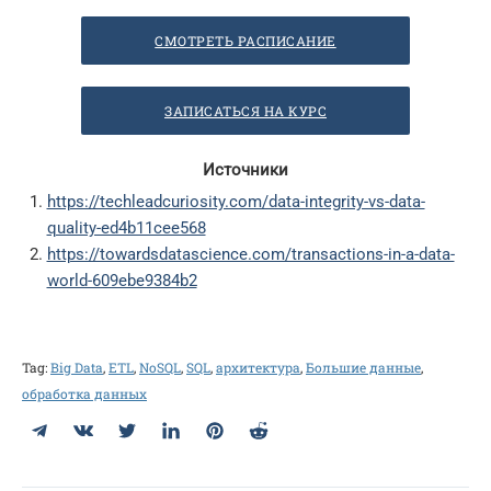
СМОТРЕТЬ РАСПИСАНИЕ
ЗАПИСАТЬСЯ НА КУРС
Источники
https://techleadcuriosity.com/data-integrity-vs-data-
quality-ed4b11cee568
https://towardsdatascience.com/transactions-in-a-data-
world-609ebe9384b2
Tag:
Big Data
,
ETL
,
NoSQL
,
SQL
,
архитектура
,
Большие данные
,
обработка данных
Telegram
ВКонтакте
Twitter
LinkedIn
Pinterest
Reddit