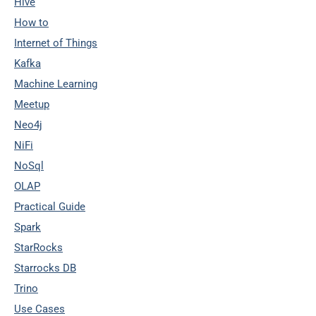
Hive
How to
Internet of Things
Kafka
Machine Learning
Meetup
Neo4j
NiFi
NoSql
OLAP
Practical Guide
Spark
StarRocks
Starrocks DB
Trino
Use Cases