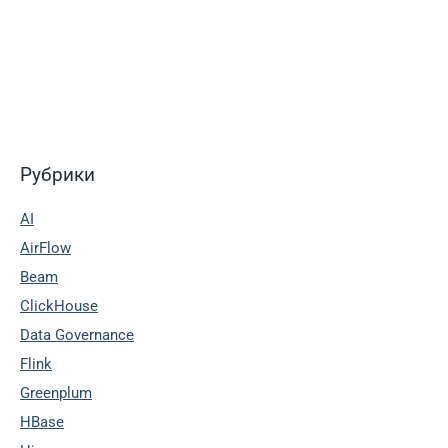
Рубрики
AI
AirFlow
Beam
ClickHouse
Data Governance
Flink
Greenplum
HBase