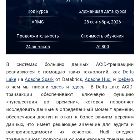
Код курса
Ближайшая дата курса
ARMG
28 сентября, 2026
Продолжительность
Стоимость обучения
24 ак.часов
76 800
В системах больших данных ACID-транзакции
реализуются с помощью таких технологий, как
Delta
Lake
на
Apache Spark
от Databrics,
Apache Hudi
и
Iceberg
,
о чем мы писали
здесь
и
здесь.
В Delta Lake ACID-
транзакции обеспечивают ключевую функцию
«путешествия во времени», которая позволяет
исследовать данные в определенный момент времени,
обеспечивая доступ и откат к более ранним версиям
данных, что имеет решающее значение для аудита и
воспроизводимости их качества. Hudi следует
традиционному подходу на основе журнала транзакций,