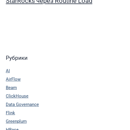
StarRocks через Routine Load
Рубрики
AI
AirFlow
Beam
ClickHouse
Data Governance
Flink
Greenplum
HBase