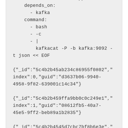
    depends_on:

      - kafka

    command:

      - bash

      - -c

      - |

        kafkacat -P -b kafka:9092 -
t json << EOF

{"_id":"5c4b2b45ab234c86955f0802","
index":0,"guid":"d3637b06-9940-
4958-9f82-639001c14c34"}

{"_id":"5c4b2b459ffa9bb0c0c249e1","
index":1,"guid":"08612fb5-40a7-
45e5-9ff2-beb89a1b2835"}

{"_id":"5c4b2b4545d7cbc7bf8b6e3e","