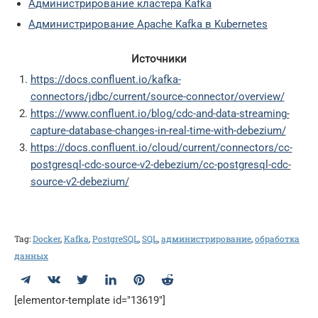
Администрирование кластера Kafka
Администрирование Apache Kafka в Kubernetes
Источники
https://docs.confluent.io/kafka-
connectors/jdbc/current/source-connector/overview/
https://www.confluent.io/blog/cdc-and-data-streaming-
capture-database-changes-in-real-time-with-debezium/
https://docs.confluent.io/cloud/current/connectors/cc-
postgresql-cdc-source-v2-debezium/cc-postgresql-cdc-
source-v2-debezium/
Tag:
Docker
,
Kafka
,
PostgreSQL
,
SQL
,
администрирование
,
обработка
данных
Telegram
ВКонтакте
Twitter
LinkedIn
Pinterest
Reddit
[elementor-template id="13619"]