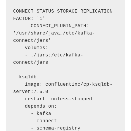
CONNECT_STATUS_STORAGE_REPLICATION_
FACTOR: '1'

      CONNECT_PLUGIN_PATH: 
'/usr/share/java,/etc/kafka-
connect/jars'

    volumes:

    - ./jars:/etc/kafka-
connect/jars  

  ksqldb:

    image: confluentinc/cp-ksqldb-
server:7.5.0

    restart: unless-stopped

    depends_on:

      - kafka

      - connect

      - schema-registry
