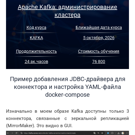
Apache Kafka: администрирование
кластера
Код курса
Ближайшая дата курса
KAFKA
5 октября, 2026
Продолжительность
Стоимость обучения
24 ак.часов
76 800
Пример добавления JDBC-драйвера для
коннектора и настройка YAML-файла
docker-compose
Изначально в моем образе Kafka доступны только 3
коннектора, связанные с зеркальной репликацией
(MirrorMaker). Это видно в GUI.