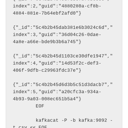
index":2,"guid":"4880280a-cf8b-
4884-881e-7b64ebf2afd0"}

{"_id":"5c4b2b45dab381e6b3024c6d","
index":3,"guid":"36d04c26-0dae-
4a8e-a66e-bde9b3b6a745"}

{"_id":"5c4b2b45d1103ce30dfe1947","
index":4,"guid":"14d53f2c-def3-
406f-9dfb-c29963fdc37e"}

{"_id":"5c4b2b45d6d3b5c51d3dacb7","
index":5,"guid":"a20cfc3a-934a-
4b93-9a03-008ec651b5a4"}

        EOF

        kafkacat -P -b kafka:9092 -
t csv << EOF
