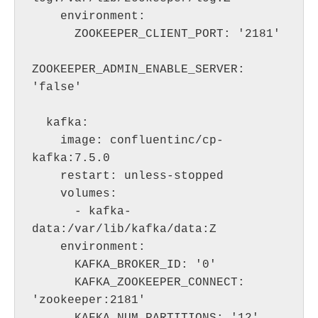
    environment:

      ZOOKEEPER_CLIENT_PORT: '2181'

ZOOKEEPER_ADMIN_ENABLE_SERVER: 
'false'

  kafka:

    image: confluentinc/cp-
kafka:7.5.0

    restart: unless-stopped

    volumes:

      - kafka-
data:/var/lib/kafka/data:Z

    environment:

      KAFKA_BROKER_ID: '0'

      KAFKA_ZOOKEEPER_CONNECT: 
'zookeeper:2181'
