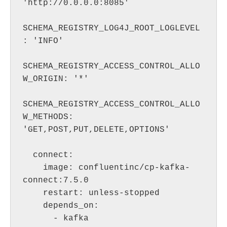
'http://0.0.0.0:8085'

SCHEMA_REGISTRY_LOG4J_ROOT_LOGLEVEL
: 'INFO'

SCHEMA_REGISTRY_ACCESS_CONTROL_ALLO
W_ORIGIN: '*'

SCHEMA_REGISTRY_ACCESS_CONTROL_ALLO
W_METHODS: 
'GET,POST,PUT,DELETE,OPTIONS'

  connect:

    image: confluentinc/cp-kafka-
connect:7.5.0

    restart: unless-stopped

    depends_on:

      - kafka
