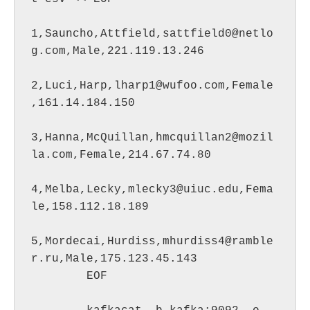
1,Sauncho,Attfield,sattfield0@netlo
g.com,Male,221.119.13.246

2,Luci,Harp,lharp1@wufoo.com,Female
,161.14.184.150

3,Hanna,McQuillan,hmcquillan2@mozil
la.com,Female,214.67.74.80

4,Melba,Lecky,mlecky3@uiuc.edu,Fema
le,158.112.18.189

5,Mordecai,Hurdiss,mhurdiss4@ramble
r.ru,Male,175.123.45.143

        EOF
