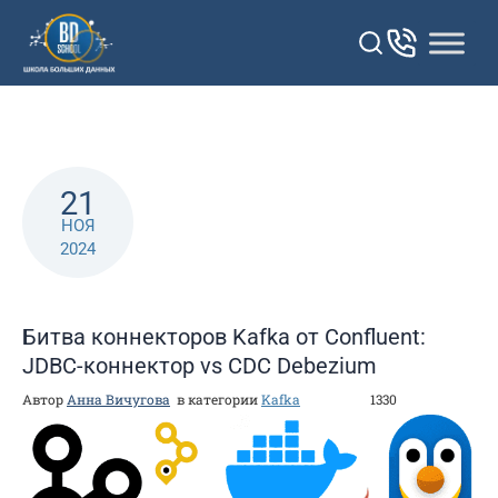
Перейти
к
контенту
21
НОЯ
2024
Битва коннекторов Kafka от Confluent:
JDBC-коннектор vs CDC Debezium
Автор
Анна Вичугова
в категории
Kafka
1330