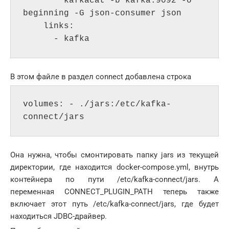
        kafkacat -b kafka:9092 -o 
beginning -G json-consumer json

    links:

      - kafka
В этом файле в раздел connect добавлена строка
volumes: - ./jars:/etc/kafka-
connect/jars
Она нужна, чтобы смонтировать папку jars из текущей
директории, где находится docker-compose.yml, внутрь
контейнера по пути /etc/kafka-connect/jars. А
переменная CONNECT_PLUGIN_PATH теперь также
включает этот путь /etc/kafka-connect/jars, где будет
находиться JDBC-драйвер.