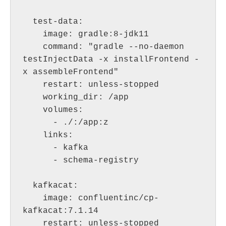
  test-data:

    image: gradle:8-jdk11

    command: "gradle --no-daemon 
testInjectData -x installFrontend -
x assembleFrontend"

    restart: unless-stopped

    working_dir: /app

    volumes:

      - ./:/app:z

    links:

      - kafka

      - schema-registry

  kafkacat:

    image: confluentinc/cp-
kafkacat:7.1.14

    restart: unless-stopped
