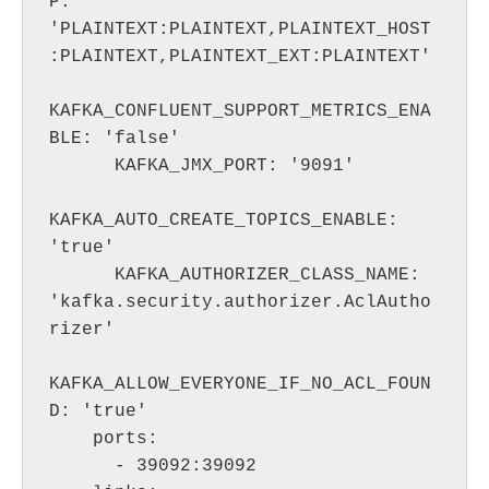
P: 
'PLAINTEXT:PLAINTEXT,PLAINTEXT_HOST
:PLAINTEXT,PLAINTEXT_EXT:PLAINTEXT'

KAFKA_CONFLUENT_SUPPORT_METRICS_ENA
BLE: 'false'

      KAFKA_JMX_PORT: '9091'

KAFKA_AUTO_CREATE_TOPICS_ENABLE: 
'true'

      KAFKA_AUTHORIZER_CLASS_NAME: 
'kafka.security.authorizer.AclAutho
rizer'

KAFKA_ALLOW_EVERYONE_IF_NO_ACL_FOUN
D: 'true'

    ports:

      - 39092:39092
