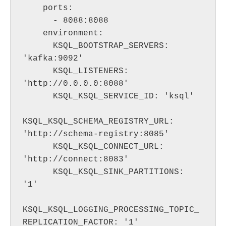
    ports:

      - 8088:8088

    environment:

      KSQL_BOOTSTRAP_SERVERS: 
'kafka:9092'

      KSQL_LISTENERS: 
'http://0.0.0.0:8088'

      KSQL_KSQL_SERVICE_ID: 'ksql'

KSQL_KSQL_SCHEMA_REGISTRY_URL: 
'http://schema-registry:8085'

      KSQL_KSQL_CONNECT_URL: 
'http://connect:8083'

      KSQL_KSQL_SINK_PARTITIONS: 
'1'

KSQL_KSQL_LOGGING_PROCESSING_TOPIC_
REPLICATION_FACTOR: '1'
