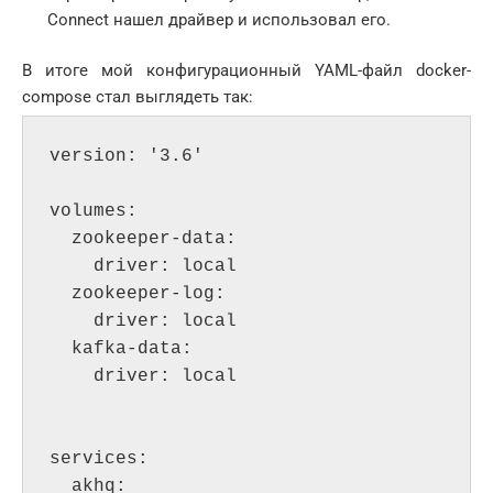
Connect нашел драйвер и использовал его.
В итоге мой конфигурационный YAML-файл docker-
compose стал выглядеть так:
version: '3.6'

volumes:

  zookeeper-data:

    driver: local

  zookeeper-log:

    driver: local

  kafka-data:

    driver: local

services:

  akhq:
