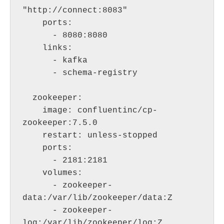
"http://connect:8083"

    ports:

      - 8080:8080

    links:

      - kafka

      - schema-registry

  zookeeper:

    image: confluentinc/cp-
zookeeper:7.5.0

    restart: unless-stopped

    ports:

      - 2181:2181

    volumes:

      - zookeeper-
data:/var/lib/zookeeper/data:Z

      - zookeeper-
log:/var/lib/zookeeper/log:Z
