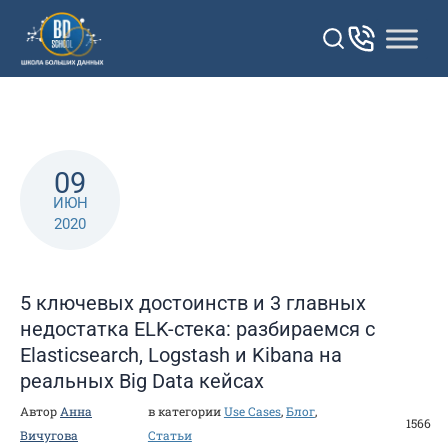
Перейти
к
контенту
09
ИЮН
2020
5 ключевых достоинств и 3 главных
недостатка ELK-стека: разбираемся с
Elasticsearch, Logstash и Kibana на
реальных Big Data кейсах
Автор
Анна
в категории
Use Cases
,
Блог
,
1566
Вичугова
Статьи