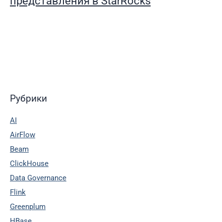
представления в StarRocks
Рубрики
AI
AirFlow
Beam
ClickHouse
Data Governance
Flink
Greenplum
HBase