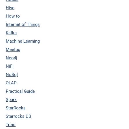
Hive
How to
Internet of Things
Kafka
Machine Learning
Meetup
Neo4j
NiFi
NoSql
OLAP
Practical Guide
Spark
StarRocks
Starrocks DB
Trino