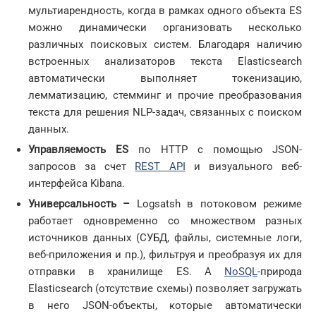
мультиарендность, когда в рамках одного объекта ES
можно динамически организовать несколько
различных поисковых систем. Благодаря наличию
встроенных анализаторов текста Elasticsearch
автоматически выполняет токенизацию,
лемматизацию, стемминг и прочие преобразования
текста для решения NLP-задач, связанных с поиском
данных.
Управляемость
ES
по HTTP с помощью JSON-
запросов за счет
REST API
и визуального веб-
интерфейса Kibana.
Универсальность –
Logsatsh в потоковом режиме
работает одновременно со множеством разных
источников данных (СУБД, файлы, системные логи,
веб-приложения и пр.), фильтруя и преобразуя их для
отправки в хранилище ES. А
NoSQL
-природа
Elasticsearch (отсутствие схемы) позволяет загружать
в него JSON-объекты, которые автоматически