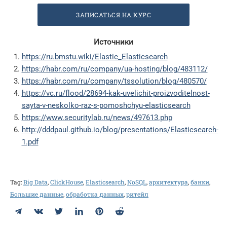
ЗАПИСАТЬСЯ НА КУРС
Источники
https://ru.bmstu.wiki/Elastic_Elasticsearch
https://habr.com/ru/company/ua-hosting/blog/483112/
https://habr.com/ru/company/tssolution/blog/480570/
https://vc.ru/flood/28694-kak-uvelichit-proizvoditelnost-
sayta-v-neskolko-raz-s-pomoshchyu-elasticsearch
https://www.securitylab.ru/news/497613.php
http://dddpaul.github.io/blog/presentations/Elasticsearch-
1.pdf
Tag:
Big Data
,
ClickHouse
,
Elasticsearch
,
NoSQL
,
архитектура
,
банки
,
Большие данные
,
обработка данных
,
ритейл
Telegram
ВКонтакте
Twitter
LinkedIn
Pinterest
Reddit