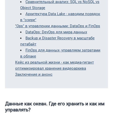
Сравнительный анализ: SQL vs NoSQL vs
Object Storage
Архитектура Data Lake - наводим порядок
в "озере"
"Ops" в управлении данными: DataOps и FinOps
DataOps: DevOps для мира данных
Backup и Disaster Recovery в масштабе
петабайт
FinOps для данных- управляем затратами
в облаке
Кейс из реальной жизни - как медиа-гигант
оптимизировал хранение видеоархива
Заключение и анонс
Данные как океан. Где его хранить и как им
управлять?