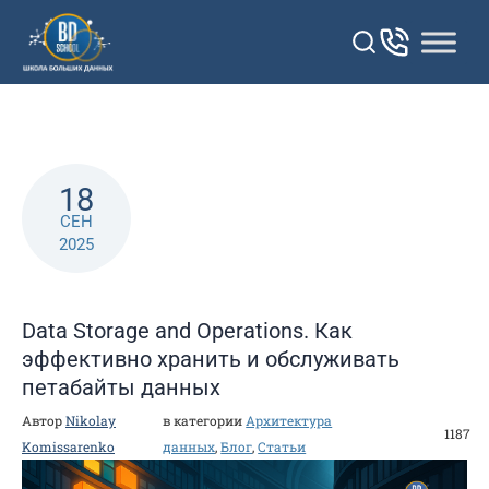
Перейти
к
контенту
18
СЕН
2025
Data Storage and Operations. Как
эффективно хранить и обслуживать
петабайты данных
Автор
Nikolay
в категории
Архитектура
1187
Komissarenko
данных
,
Блог
,
Статьи