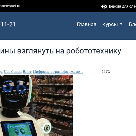
ataschool.ru
Версия для сл
-11-21
Главная
Курсы
Бл
чины взглянуть на робототехнику
ng
,
Use Cases
,
Блог
,
Цифровая трансформация
1272