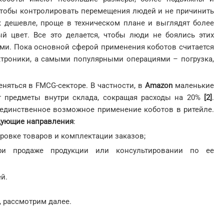
тобы контролировать перемещения людей и не причинить
к дешевле, проще в техническом плане и выглядят более
й цвет. Все это делается, чтобы люди не боялись этих
ними. Пока основной сферой применения коботов считается
троники, а самыми популярными операциями – погрузка,
еняться в FMCG-секторе. В частности, в
Amazon
маленькие
т предметы внутри склада, сокращая расходы на 20%
[2]
.
 единственное возможное применение коботов в ритейле.
дующие направления
:
ровке товаров и комплектации заказов;
ри продаже продукции или консультировании по ее
й.
е, рассмотрим далее.