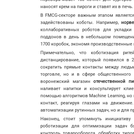
наносят крем на пироги и ставят их в печ
В FMCG-секторе важным этапом является
задействованы коботы. Например,
норве
коллаборативных роботов для укладки
поддонов в день в небольшом помещени
1700 коробок, экономя производственные
Примечательно, что коботизация рите
дистанцирование, который появился в 
сократить прямые контакты между людьм
торговле, но и в сфере общественного
воронежский магазин
отечественной
пи
наливает напитки и консультирует клие
помощью алгоритмов Machine Learning, но
контакт, реагируя глазами на движени
автоматизации рутинных задач, но и для 
Наконец, стоит упомянуть инициатив
роботизации для оптимизации задач б
контроль товарооборота, обработку типо