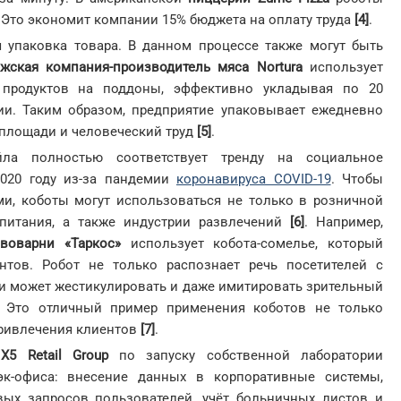
ь. Это экономит компании 15% бюджета на оплату труда
[4]
.
 упаковка товара. В данном процессе также могут быть
жская компания-производитель мяса Nortura
использует
 продуктов на поддоны, эффективно укладывая по 20
и. Таким образом, предприятие упаковывает ежедневно
 площади и человеческий труд
[5]
.
йла полностью соответствует тренду на социальное
2020 году из-за пандемии
коронавируса COVID-19
. Чтобы
и, коботы могут использоваться не только в розничной
 питания, а также индустрии развлечений
[6]
. Например,
воварни «Таркос»
использует кобота-сомелье, который
нтов. Робот не только распознает речь посетителей с
 и может жестикулировать и даже имитировать зрительный
е. Это отличный пример применения коботов не только
привлечения клиентов
[7]
.
у
X5 Retail Group
по запуску собственной лаборатории
эк-офиса: внесение данных в корпоративные системы,
вых запросов пользователей, учёт больничных листов и