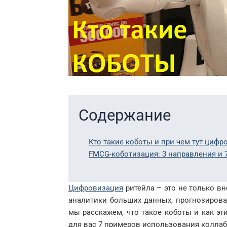
Содержание
Кто такие коботы и при чем тут цифр
FMCG-коботизация: 3 направления и 
Цифровизация
ритейла – это не только в
аналитики больших данных, прогнозиров
мы расскажем, что такое коботы и как эт
для вас 7 примеров использования колла