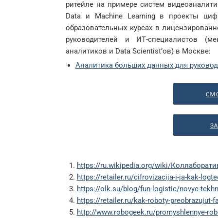
ритейле на примере систем видеоаналитик
Data и Machine Learning в проекты ци
образовательных курсах в лицензирован
руководителей и ИТ-специалистов (мен
аналитиков и Data Scientist’ов) в Москве:
Аналитика больших данных для руково
СМ
ЗА
https://ru.wikipedia.org/wiki/Коллабора
https://retailer.ru/cifrovizacija-i-ja-kak-log
https://olk.su/blog/fun-logistic/novye-tekhn
https://retailer.ru/kak-roboty-preobrazujut-f
http://www.robogeek.ru/promyshlennye-robot