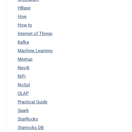
HBase
Hive
How to
Internet of Things
Kafka
Machine Learning
Meetup
Neo4j
NiFi
NoSql
OLAP
Practical Guide
Spark
StarRocks
Starrocks DB