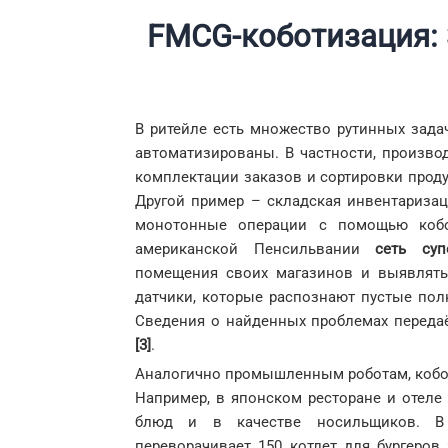
FMCG-коботизация: 
В ритейле есть множество рутинных зад
автоматизированы. В частности, произво
комплектации заказов и сортировки продук
Другой пример – складская инвентаризац
монотонные операции с помощью кобо
американской Пенсильвании
сеть суп
помещения своих магазинов и выявлять
датчики, которые распознают пустые пол
Сведения о найденных проблемах передаё
[3]
.
Аналогично промышленным роботам, кобот
Например, в японском ресторане и отел
блюд и в качестве носильщиков. 
переворачивает 150 котлет для бургеров