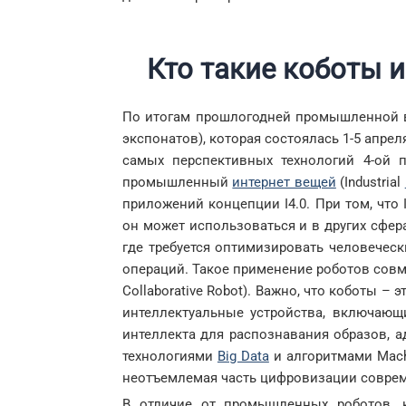
Кто такие коботы 
По итогам прошлогодней промышленной вы
экспонатов), которая состоялась 1-5 апре
самых перспективных технологий 4-ой
промышленный
интернет вещей
(Industrial
приложений концепции I4.0. При том, что 
он может использоваться и в других сфера
где требуется оптимизировать человечес
операций. Такое применение роботов совм
Collaborative Robot). Важно, что коботы 
интеллектуальные устройства, включаю
интеллекта для распознавания образов, а
технологиями
Big Data
и алгоритмами Machi
неотъемлемая часть цифровизации соврем
В отличие от промышленных роботов, 