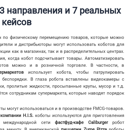
3 направления и 7 реальных
кейсов
ач по физическому перемещению товаров, которые можно
дители и дистрибьюторы могут использовать коботов для
ции как в магазинах, так и в распределительных центрах.
ия, когда кобот подсчитывает товары. Автоматизировать
тов можно и в розничной торговле. В частности, в
ермаркетов
использует кобота, чтобы патрулировать
 беспорядки. В глаза робота вставлены видеокамеры с
ки, пролитые жидкости, просыпанные крупы, мусор и т.д.
тся сотрудникам супермаркета, которые наводят порядок
ы могут использоваться и в производстве FMCG-товаров.
е
компании H.I.S.
коботы используются для приготовления
В международной сети
фастфуд-кафе Caliburger
робот
 за минуту. В американской
пиццерии Zume Pizza
роботы