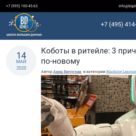
Перейти
+7 (995) 100-45-63
info@bigd
к
контенту
+7 (495) 414
Коботы в ритейле: 3 при
14
по-новому
МАЙ
2020
Автор
Анна Вичугова
в категории
Machine Learni