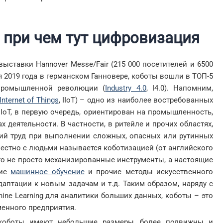
и при чем тут цифровизация
ставки Hannover Messe/Fair (215 000 посетителей и 6500
ля 2019 года в германском Ганновере, коботы вошли в ТОП-5
 промышленной революции (
Industry 4.0
, I4.0). Напомним,
Internet of Things
, IIoT) – одно из наиболее востребованных
IIoT, в первую очередь, ориентирован на промышленность,
х деятельности. В частности, в ритейле и прочих областях,
кий труд при выполнении сложных, опасных или рутинных
естно с людьми называется коботизацией (от английского
– это не просто механизированные инструменты, а настоящие
щие
машинное обучение
и прочие методы искусственного
даптации к новым задачам и т.д. Таким образом, наряду с
ne Learning для аналитики больших данных, коботы – это
енного предприятия.
коботы имеют небольшие размеры, более подвижны и