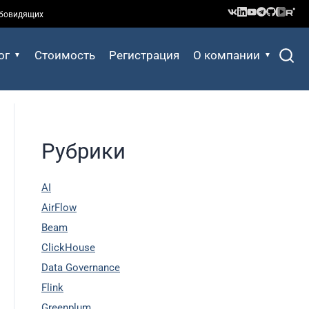
абовидящих
ог
Стоимость
Регистрация
О компании
Рубрики
AI
AirFlow
Beam
ClickHouse
Data Governance
Flink
Greenplum