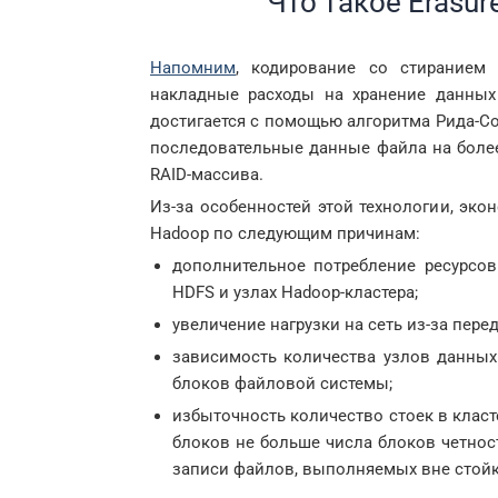
Что такое Erasur
Напомним
, кодирование со стирание
накладные расходы на хранение данных
достигается с помощью алгоритма Рида-С
последовательные данные файла на более
RAID-массива.
Из-за особенностей этой технологии, эк
Hadoop по следующим причинам:
дополнительное потребление ресурсо
HDFS и узлах Hadoop-кластера;
увеличение нагрузки на сеть из-за пере
зависимость количества узлов данных
блоков файловой системы;
избыточность количество стоек в класт
блоков не больше числа блоков четнос
записи файлов, выполняемых вне стой