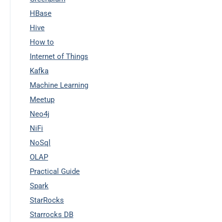
HBase
Hive
How to
Internet of Things
Kafka
Machine Learning
Meetup
Neo4j
NiFi
NoSql
OLAP
Practical Guide
Spark
StarRocks
Starrocks DB