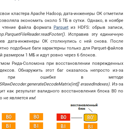
в свои кластера Apache Hadoop, дата-инженеры ОК отметили
озволяла экономить около 5 ТБ в сутки. Однако, в ноябре
с чтение файла формата
Parquet
из HDFS: обрыв записи,
op.
ParquetFileReader.
readFooter()
. Исправив эту единичную
цев дата-инженеры ОК столкнулись с ней снова. После
ятно подобные баги характерны только для Parquet-файлов
й размером 1 МБ и идут ровно через 6 блоков.
итмом Рида-Соломона при восстановлении поврежденных
дексов. Обнаружить этот баг оказалось непросто из-за
ений при ошибке в методе
SRawDecoder.generateDecodeMatrix(int[] erasedIndexes).
Из-за
дит как результат валидного восстановления блока B0 по
о не является им!