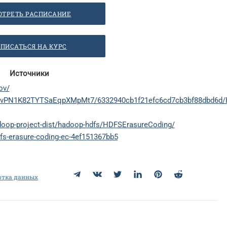
ОТРЕТЬ РАСПИСАНИЕ
ПИСАТЬСЯ НА КУРС
Источники
ov/
lak/3vPN1K82TYTSaEqpXMpMt7/6332940cb1f21efc6cd7cb3bf88dbd6d
doop-project-dist/hadoop-hdfs/HDFSErasureCoding/
fs-erasure-coding-ec-4ef151367bb5
Telegram
ВКонтакте
Twitter
LinkedIn
Pinterest
Reddit
отка данных