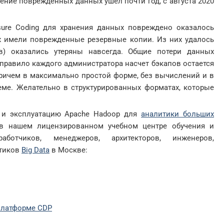
ение поврежденных данных ушел почти год, с августа 2020
sure Coding для хранения данных повреждено оказалось
х имели поврежденные резервные копии. Из них удалось
ов) оказались утеряны навсегда. Общие потери данных
 правило каждого администратора насчет бэкапов остается
ричем в максимально простой форме, без вычислений и в
еме. Желательно в структурированных форматах, которые
 и эксплуатацию Apache Hadoop для
аналитики больших
в нашем лицензированном учебном центре обучения и
ботчиков, менеджеров, архитекторов, инженеров,
итиков
Big Data
в Москве:
платформе CDP