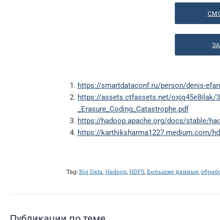
СМ
ЗА
https://smartdataconf.ru/person/denis-efar
https://assets.ctfassets.net/oxjq45e8i
_Erasure_Coding_Catastrophe.pdf
https://hadoop.apache.org/docs/stable/ha
https://karthiksharma1227.medium.com/hd
Tag:
Big Data
,
Hadoop
,
HDFS
,
Большие данные
,
обраб
Публикации по теме