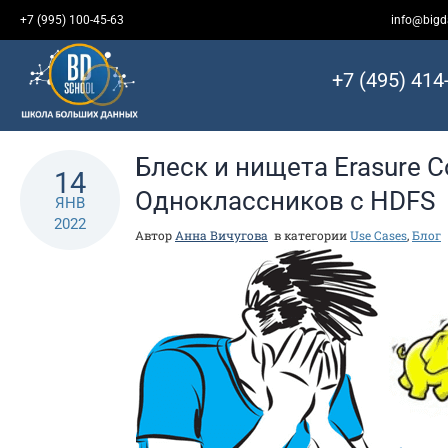
Перейти
+7 (995) 100-45-63
info@bigd
к
контенту
+7 (495) 414
Блеск и нищета Erasure C
14
Одноклассников c HDFS
ЯНВ
2022
Автор
Анна Вичугова
в категории
Use Cases
,
Блог