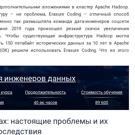
я дополнительными вложениями в кластер Apache Hadoop.
уру – не проблема, Erasure Coding – отличный способ
менно так размышляла команда дата-инженеров соцсети
ине 2019 года произошел резкий скачок увеличения
. Чтобы существующая инфраструктура Hadoop могла
ть 150 петабайт исторических данных за 10 лет в Apache
ОК) решили использовать Erasure Coding. Что из этого
я инженеров данных
 курса
Продолжительность
Стоимость обучения
мя
40 ак.часов
89 600
ах: настоящие проблемы и их
оследствия