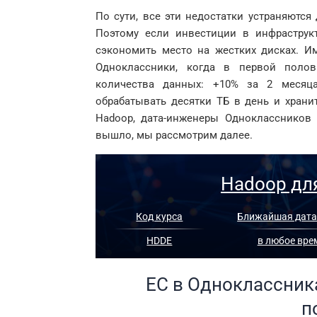
По сути, все эти недостатки устраняютс
Поэтому если инвестиции в инфраструкт
сэкономить место на жестких дисках. И
Одноклассники, когда в первой полов
количества данных: +10% за 2 месяца
обрабатывать десятки ТБ в день и храни
Hadoop, дата-инженеры Одноклассников (
вышло, мы рассмотрим далее.
Hadoop дл
Код курса
Ближайшая дата
HDDE
в любое вре
EC в Одноклассник
п