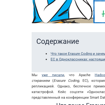
Содержание
Что такое Erasure Coding и заче
EC в Одноклассниках: настоящ
Мы
уже писали
, что Apache
Hado
стиранием
(
Erasure
Coding
, EC), котор
репликацией. Однако, беспечное прим
катастрофой. Кейс соцсети «Однокла
представленный на конференции Smart Dat