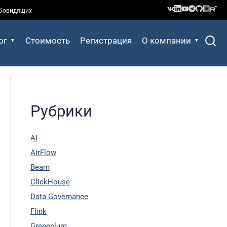
абовидящих
ог
Стоимость
Регистрация
О компании
Рубрики
AI
AirFlow
Beam
ClickHouse
Data Governance
Flink
Greenplum