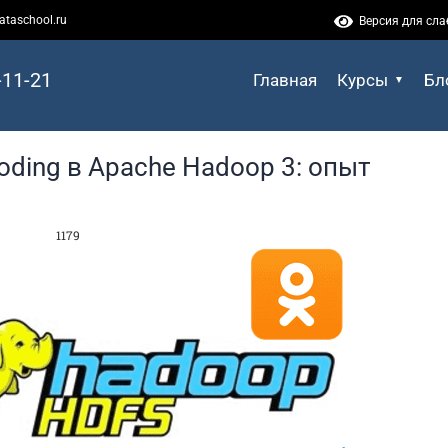
ataschool.ru
Версия для сл
-11-21
Главная
Курсы
Бл
oding в Apache Hadoop 3: опыт
1179