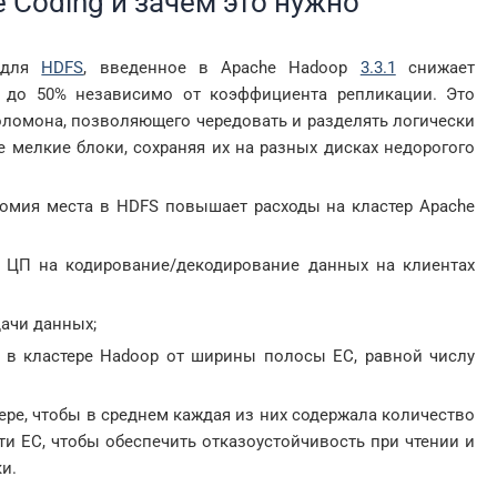
e Coding и зачем это нужно
м для
HDFS
, введенное в Apache Hadoop
3.3.1
снижает
 до 50% независимо от коэффициента репликации. Это
оломона, позволяющего чередовать и разделять логически
 мелкие блоки, сохраняя их на разных дисках недорогого
ономия места в HDFS повышает расходы на кластер Apache
в ЦП на кодирование/декодирование данных на клиентах
дачи данных;
 в кластере Hadoop от ширины полосы EC, равной числу
ере, чтобы в среднем каждая из них содержала количество
ти EC, чтобы обеспечить отказоустойчивость при чтении и
ки.