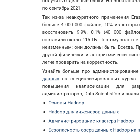
получить отдельные блоки. На восстановл
по сентябрь 2021.
Так из-за неаккуратного применения Era
больше 4 000 000 файлов, 10% из которы
восстановить 9.9%, 0.1% (40 000 файл
составили около 115 ТБ. Поэтому золотое
неизменным: они должны быть. Всегда. П
другой физически и алгоритмически сист
легче проверить на корректность.
Узнайте больше про администрирование
данных
на специализированных курсах 
повышения квалификации для разра
администраторов, Data Scientist’ов и анал
Основы Hadoop
Hadoop для инженеров данных
Администрирование кластера Hadoop
Безопасность озера данных Hadoop на 