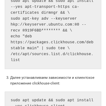
sudo apt update && sudo apt install 
--yes apt-transport-https ca-
certificates dirmngr && \

sudo apt-key adv --keyserver 
hkp://keyserver.ubuntu.com:80 --
recv 8919F6BD******** && \

echo "deb 
https://packages.clickhouse.com/deb 
stable main" | sudo tee \

/etc/apt/sources.list.d/clickhouse.
list
Далее устанавливаем зависимости и клиентское
приложение clickhouse-client:
sudo apt update && sudo apt install 