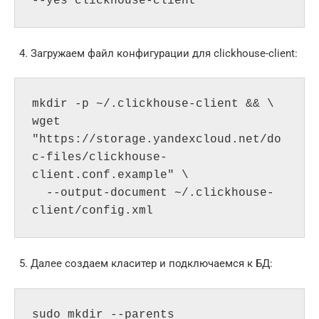
--yes clickhouse-client
Загружаем файл конфигурации для clickhouse-client:
mkdir -p ~/.clickhouse-client && \

wget 
"https://storage.yandexcloud.net/do
c-files/clickhouse-
client.conf.example" \

  --output-document ~/.clickhouse-
client/config.xml
Далее создаем класитер и подключаемся к БД:
sudo mkdir --parents 