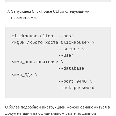
Запускаем ClickHouse CLI со следующими
параметрами:
clickhouse-client --host 
<FQDN_любого_хоста_ClickHouse> \

                  --secure \

                  --user 
<имя_пользователя> \

                  --database 
<имя_БД> \

                  --port 9440 \

                  --ask-password
С более подробной инструкцией можно ознакомиться в
документации на официальном сайте по данной