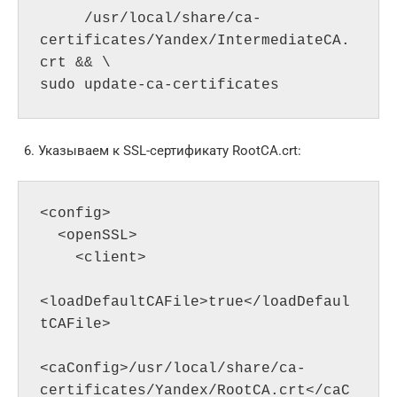
     /usr/local/share/ca-
certificates/Yandex/IntermediateCA.
crt && \

sudo update-ca-certificates
Указываем к SSL-сертификату RootCA.crt:
<config>

  <openSSL>

    <client>

<loadDefaultCAFile>true</loadDefaul
tCAFile>

<caConfig>/usr/local/share/ca-
certificates/Yandex/RootCA.crt</caC